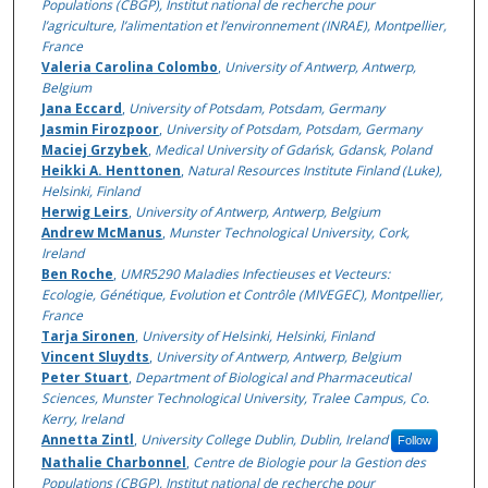
Populations (CBGP), Institut national de recherche pour
l’agriculture, l’alimentation et l’environnement (INRAE), Montpellier,
France
Valeria Carolina Colombo
,
University of Antwerp, Antwerp,
Belgium
Jana Eccard
,
University of Potsdam, Potsdam, Germany
Jasmin Firozpoor
,
University of Potsdam, Potsdam, Germany
Maciej Grzybek
,
Medical University of Gdańsk, Gdansk, Poland
Heikki A. Henttonen
,
Natural Resources Institute Finland (Luke),
Helsinki, Finland
Herwig Leirs
,
University of Antwerp, Antwerp, Belgium
Andrew McManus
,
Munster Technological University, Cork,
Ireland
Ben Roche
,
UMR5290 Maladies Infectieuses et Vecteurs:
Ecologie, Génétique, Evolution et Contrôle (MIVEGEC), Montpellier,
France
Tarja Sironen
,
University of Helsinki, Helsinki, Finland
Vincent Sluydts
,
University of Antwerp, Antwerp, Belgium
Peter Stuart
,
Department of Biological and Pharmaceutical
Sciences, Munster Technological University, Tralee Campus, Co.
Kerry, Ireland
Annetta Zintl
,
University College Dublin, Dublin, Ireland
Follow
Nathalie Charbonnel
,
Centre de Biologie pour la Gestion des
Populations (CBGP), Institut national de recherche pour