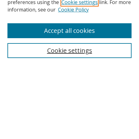
preferences using the
Cookie settings
link. For more
information, see our
Cookie Policy
Browse
Accept all cookies
Collections
Disciplines
Cookie settings
Authors
Search
Enter search terms:
Select context to search:
Advanced Search
Notify me via email or
RSS