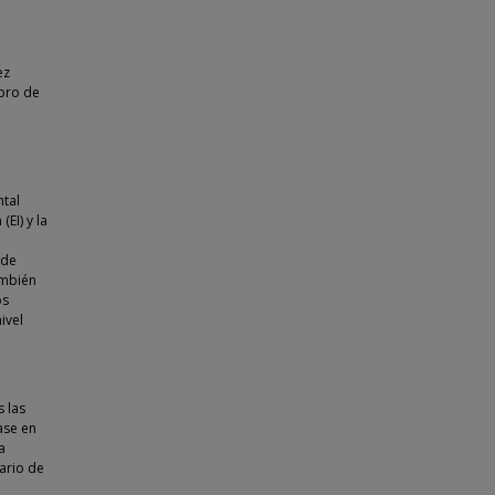
ez
bro de
ntal
(EI) y la
 de
ambién
os
ivel
s las
ase en
a
ario de