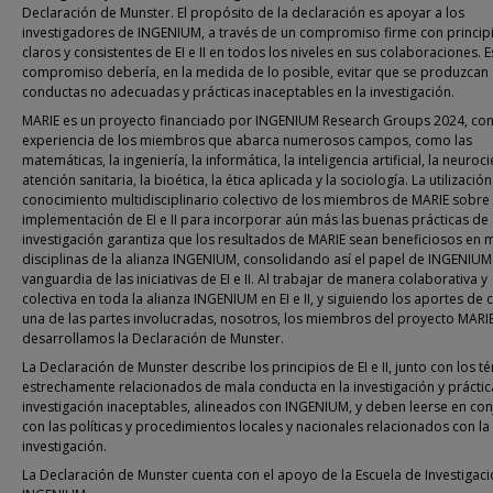
Declaración de Munster. El propósito de la declaración es apoyar a los
investigadores de INGENIUM, a través de un compromiso firme con princip
claros y consistentes de EI e II en todos los niveles en sus colaboraciones. E
compromiso debería, en la medida de lo posible, evitar que se produzcan
conductas no adecuadas y prácticas inaceptables en la investigación.
MARIE es un proyecto financiado por INGENIUM Research Groups 2024, co
experiencia de los miembros que abarca numerosos campos, como las
matemáticas, la ingeniería, la informática, la inteligencia artificial, la neuroci
atención sanitaria, la bioética, la ética aplicada y la sociología. La utilización
conocimiento multidisciplinario colectivo de los miembros de MARIE sobre 
implementación de EI e II para incorporar aún más las buenas prácticas de
investigación garantiza que los resultados de MARIE sean beneficiosos en m
disciplinas de la alianza INGENIUM, consolidando así el papel de INGENIUM 
vanguardia de las iniciativas de EI e II. Al trabajar de manera colaborativa y
colectiva en toda la alianza INGENIUM en EI e II, y siguiendo los aportes de 
una de las partes involucradas, nosotros, los miembros del proyecto MARIE
desarrollamos la Declaración de Munster.
La Declaración de Munster describe los principios de EI e II, junto con los t
estrechamente relacionados de mala conducta en la investigación y práctic
investigación inaceptables, alineados con INGENIUM, y deben leerse en con
con las políticas y procedimientos locales y nacionales relacionados con la
investigación.
La Declaración de Munster cuenta con el apoyo de la Escuela de Investigac