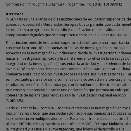
Commission, through the Erasmus+ Progamme, Project ID: 101090042
Abstract
INGENIUM es una alianza de diez instituciones de educación superior de di
países europeos. Esta Universidad Europea busca permitir que cada miem
la red ofrezca programas de estudio y cualificación de alta calidad con
componentes digitales que se comparten dentro de la Alianza INGENIUM.
En las instituciones de educación superior está cobrando una importancia
creciente la promoción de buenas prácticas de investigación en todos los
aspectos de la investigación12, incluyendo desde la investigación fundame
hasta la investigación aplicada y la transferencia. La ética de la investigación 
integridad de la investigación (II) sustentan la actividad y la excelencia de la
investigación y se consideran un componente crítico para generar un clima
confianza entre los propios investigadores y entre sus investigaciones3. T
es importante para reforzar la confianza de la sociedad en la ciencia y en l
resultados científicos4. Sin embargo, con la multitud de directrices de alto n
que existen, es esencial elaborar una declaración que permita un enfoque
coherente de las energías renovables y la investigación regional en todo
INGENIUM.
Dado que tanto la EI como la II son relevantes para la investigación en toda
disciplinas, es crucial que una declaración sobre sus buenas prácticas se b
la experiencia en múltiples disciplinas. Para hacer frente a esta necesidad, l
alianza INGENIUM ha apoyado la creación de MARIE ( Enfoque Multidisciplin
la Integridad y la Ética en la Investigación), que lideró el desarrollo de la