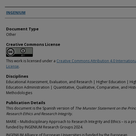
Authors
INGENIUM
Document Type
Other
Creative Commons License
This work is licensed under a
Creative Commons Attribution 4.0 Internation
License
.
Disciplines
Educational Assessment, Evaluation, and Research | Higher Education | Hig
Education Administration | Quantitative, Qualitative, Comparative, and Hist
Methodologies
Publication Details
This document is the Spanish version of
The Munster Statement on the Princi
Research Ethics and Research Integrity.
MARIE – Multidisciplinary Approach to Research Integrity and Ethics – is a pr
funded by INGENIUM Research Groups 2024.
INGENIUM Alliance of European Universities is funded by the European