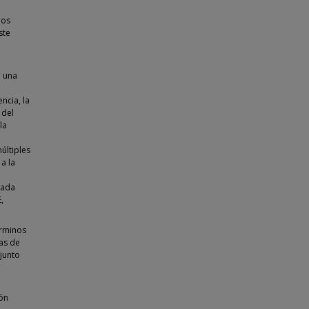
ios
ste
n una
encia, la
 del
la
últiples
a la
cada
,
érminos
as de
junto
ión