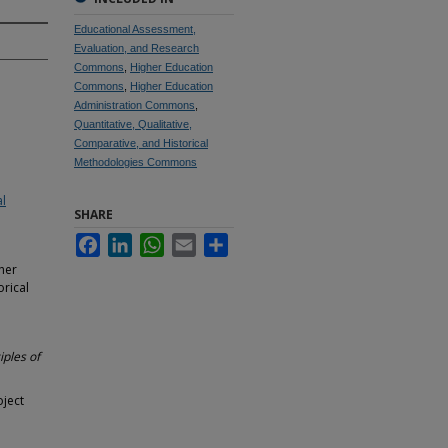
Educational Assessment,
Evaluation, and Research
Commons
,
Higher Education
Commons
,
Higher Education
Administration Commons
,
Quantitative, Qualitative,
Comparative, and Historical
Methodologies Commons
al
SHARE
Facebook
LinkedIn
WhatsApp
Email
Share
her
orical
ples of
oject