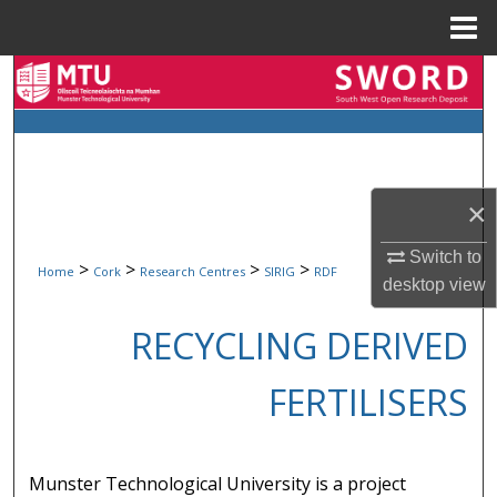
Menu
Home
Search
Browse Collections
My Account
×
About
Switch to
>
>
>
>
Home
Cork
Research Centres
SIRIG
RDF
desktop
view
Digital Commons Network™
RECYCLING DERIVED
FERTILISERS
Munster Technological University is a project